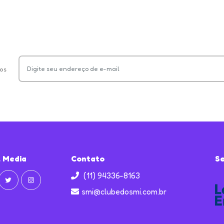
os
l Media
Contato
S
(11) 94336-8163
smi@clubedosmi.com.br