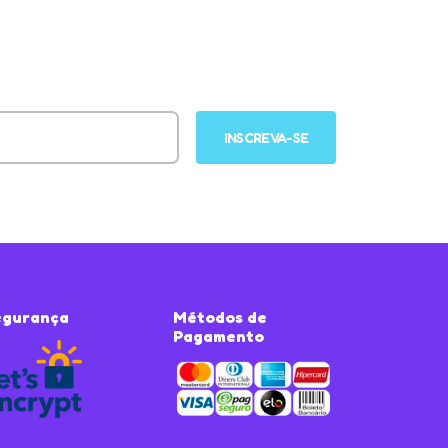
INSCREVA-SE
egurança
Métodos de
Pagamento