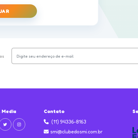
UAR
os
l Media
Contato
S
(11) 94336-8163
smi@clubedosmi.com.br