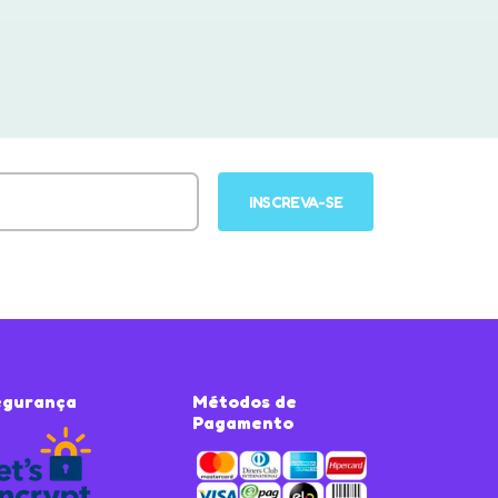
INSCREVA-SE
egurança
Métodos de
Pagamento